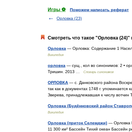
Игры ⚽
Поможем написать реферат
Орловка (23)
Смотреть что такое "Орловка (24)" 
Орловка
— Орловка: Содержание 1 Населё
Википедия
орловка
— сущ., кол во синонимов: 2 • ор
Тришин. 2013 …
Словарь синонимов
ОРЛОВКА
— с. Данковского района Воскрес
так как в документах 1748 г. упоминается 
Зверева, принадлежавшая к числу вотчи
Орловка (Будённовский район Ставроп
Википедия
Орловка (приток Селемджи)
— Орловка 
11 300 км² Бассейн Тихий океан Бассей