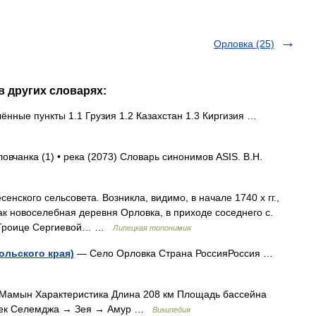
Орловка (25)
в других словарях:
нные пункты 1.1 Грузия 1.2 Казахстан 1.3 Киргизия …
ловчанка (1) • река (2073) Словарь синонимов ASIS. В.Н.
енского сельсовета. Возникла, видимо, в начале 1740 х гг.,
как новоселебная деревня Орловка, в приходе соседнего с.
н Троице Сергиевой… …
Липецкая топонимия
ольского края)
— Село Орловка Страна РоссияРоссия …
Мамын Характеристика Длина 208 км Площадь бассейна
н рек Селемджа → Зея → Амур …
Википедия