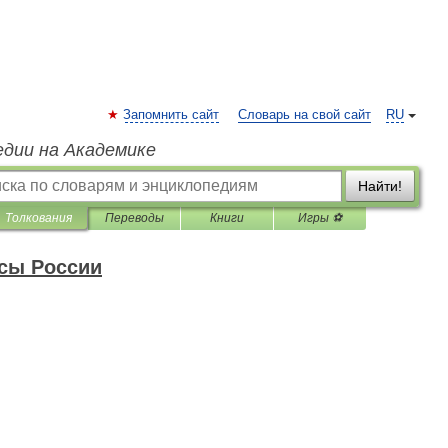
Запомнить сайт
Словарь на свой сайт
RU
едии на Академике
Найти!
Толкования
Переводы
Книги
Игры ⚽
сы России