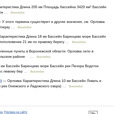
теристика Длина 205 км Площадь бассейна 3420 км² Бассейн
оток …
Википедия
 У этого термина существуют и другие значения, см. Орловка.
 Mamaşay …
Википедия
арактеристика Длина 18 км Бассейн Баренцево море Бассейн
стоположение 21 км по правому берегу …
Википедия
енные пункты в Воронежской области: Орловка село в
Хохольском районе …
Википедия
 км Бассейн Баренцево море Бассейн рек Печора Водоток
 по левому бер …
Википедия
)
— Орловка Характеристика Длина 10 км Бассейн Ловать и
ы рек Онежского и Ладожского озера) …
Википедия
ка
,
Реклама на сайте
18+