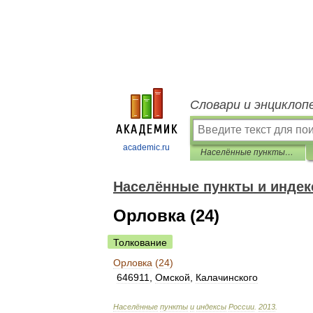
Словари и энциклоп
academic.ru
Населённые пункты и индексы России
Населённые пункты и индек
Орловка (24)
Толкование
Орловка
(
24
)
646911
,
Омской
,
Калачинского
Населённые
пункты
и
индексы
России
.
2013
.