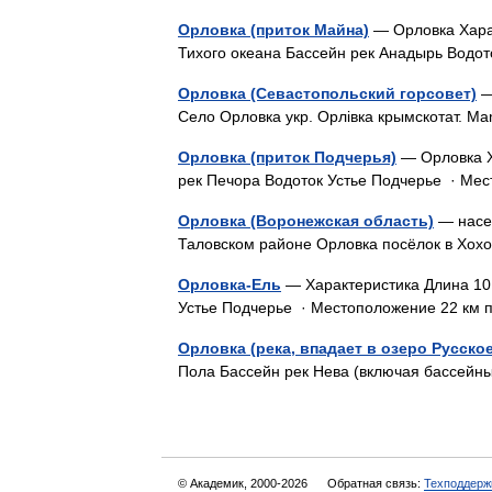
Орловка (приток Майна)
— Орловка Харак
Тихого океана Бассейн рек Анадырь Вод
Орловка (Севастопольский горсовет)
—
Село Орловка укр. Орлівка крымскотат.
Орловка (приток Подчерья)
— Орловка Х
рек Печора Водоток Устье Подчерье · Ме
Орловка (Воронежская область)
— насел
Таловском районе Орловка посёлок в 
Орловка-Ель
— Характеристика Длина 10
Устье Подчерье · Местоположение 22 км
Орловка (река, впадает в озеро Русское
Пола Бассейн рек Нева (включая бассейн
© Академик, 2000-2026
Обратная связь:
Техподдерж