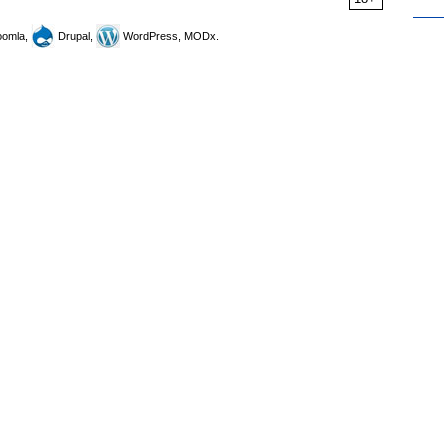
omla,
Drupal,
WordPress, MODx.